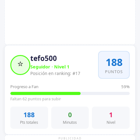
tefo500
188
⭐
Seguidor · Nivel 1
PUNTOS
Posición en ranking: #17
Progreso a Fan
59%
Faltan 62 puntos para subir
188
0
1
Pts totales
Minutos
Nivel
PUBLICIDAD