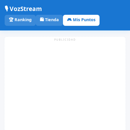
🎙️ VozStream
🏆 Ranking
🛍️ Tienda
🎮 Mis Puntos
PUBLICIDAD